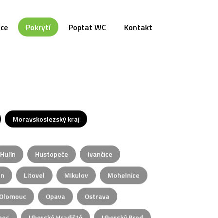
nce
Pokrytí
Poptat WC
Kontakt
Moravskoslezský kraj
Hulín
Hustopeče
Ivančice
un
Litovel
Mikulov
Mohelnice
Olomouc
Opava
Ostrava
nec
Uherské Hradiště
Uherský Brod