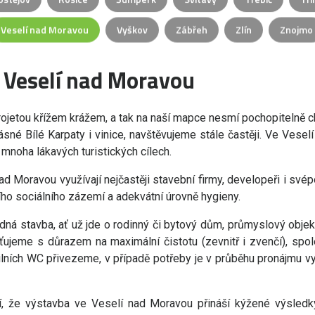
Veselí nad Moravou
Vyškov
Zábřeh
Zlín
Znojmo
 Veselí nad Moravou
ojetou křížem krážem, a tak na naší mapce nesmí pochopitelně ch
krásné Bílé Karpaty i vinice, navštěvujeme stále častěji. Ve Veselí
 mnoha lákavých turistických cílech.
ad Moravou využívají nejčastěji stavební firmy, developeři i sv
ího sociálního zázemí a adekvátní úrovně hygieny.
dná stavba, ať už jde o rodinný či bytový dům, průmyslový obje
ujeme s důrazem na maximální čistotu (zevnitř i zvenčí), spol
ch WC přivezeme, v případě potřeby je v průběhu pronájmu vyč
í, že výstavba ve Veselí nad Moravou přináší kýžené výsledky.