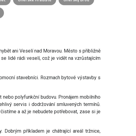
ybět ani Veselí nad Moravou. Město s přibližně
 se lidé rádi veselí, což je vidět na vzrůstajícím
épomocní stavebníci. Rozmach bytové výstavby s
kt nebo polyfunkční budovu. Pronájem mobilního
ehlivý servis i dodržování smluvených termínů.
istíme a až je nebudete potřebovat, zase si je
 Dobrým příkladem je chátrající areál tržnice,