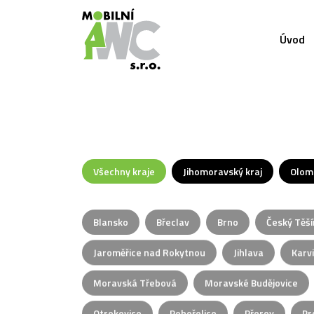
Úvod
Všechny kraje
Jihomoravský kraj
Olom
Blansko
Břeclav
Brno
Český Těší
Jaroměřice nad Rokytnou
Jihlava
Karv
Moravská Třebová
Moravské Budějovice
Otrokovice
Pohořelice
Přerov
Pr