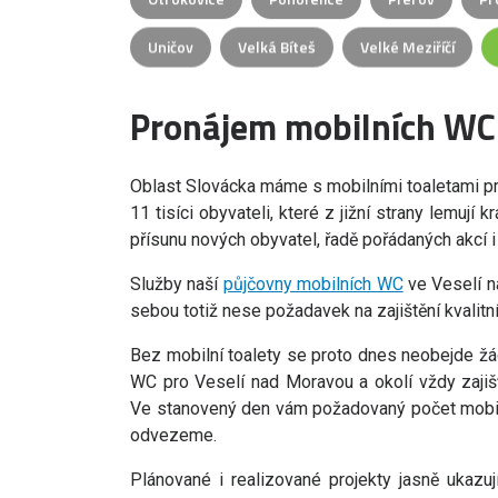
Uničov
Velká Bíteš
Velké Meziříčí
Pronájem mobilních WC
Oblast Slovácka máme s mobilními toaletami pr
11 tisíci obyvateli, které z jižní strany lemují 
přísunu nových obyvatel, řadě pořádaných akcí i
Služby naší
půjčovny mobilních WC
ve Veselí n
sebou totiž nese požadavek na zajištění kvalitn
Bez mobilní toalety se proto dnes neobejde žá
WC pro Veselí nad Moravou a okolí vždy zajišť
Ve stanovený den vám požadovaný počet mobilní
odvezeme.
Plánované i realizované projekty jasně ukazuj