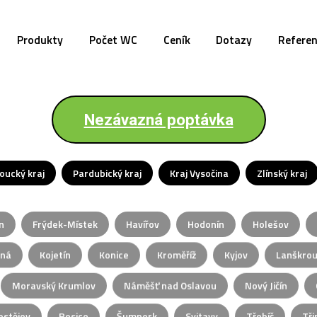
Produkty
Počet WC
Ceník
Dotazy
Refere
Nezávazná poptávka
oucký kraj
Pardubický kraj
Kraj Vysočina
Zlínský kraj
n
Frýdek-Místek
Havířov
Hodonín
Holešov
iná
Kojetín
Konice
Kroměříž
Kyjov
Lanškro
Moravský Krumlov
Náměšť nad Oslavou
Nový Jičín
ostějov
Rosice
Šumperk
Svitavy
Třebíč
Tři