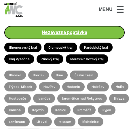
☰
MENU
Nezávazná poptávka
Jihomoravský kraj
Olomoucký kraj
Pardubický kraj
Kraj Vysočina
Zlínský kraj
Moravskoslezský kraj
Blansko
Břeclav
Brno
Český Těšín
Frýdek-Místek
Havířov
Hodonín
Holešov
Hulín
Hustopeče
Ivančice
Jaroměřice nad Rokytnou
Jihlava
Karviná
Kojetín
Konice
Kroměříž
Kyjov
Lanškroun
Litovel
Mikulov
Mohelnice